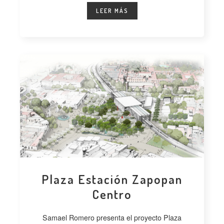
LEER MÁS
C
O
M
P
A
R
T
I
R
Plaza Estación Zapopan
Centro
Samael Romero presenta el proyecto Plaza