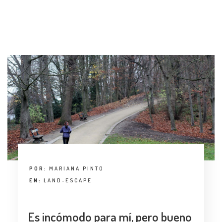
ENTREVISTA
TENDENCIAS
LA FOTO
EVENTOS
LANDUUM
POR:
MARIANA PINTO
EN:
LAND-ESCAPE
COLABORADORES
CONSEJO HONORÍFICO
Es incómodo para mí, pero bueno