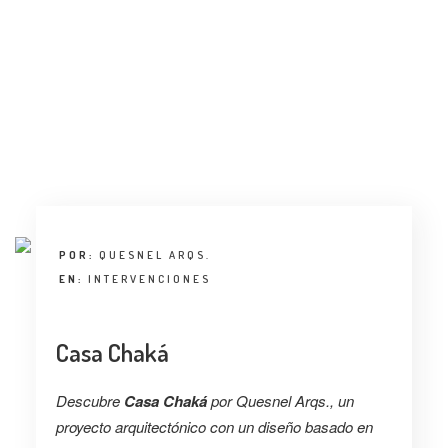
ENTREVISTA
TENDENCIAS
LA FOTO
EVENTOS
POR:
QUESNEL ARQS.
EN:
INTERVENCIONES
LANDUUM
Casa Chaká
COLABORADORES
Descubre
Casa Chaká
por Quesnel Arqs., un
CONSEJO HONORÍFICO
proyecto arquitectónico con un diseño basado en