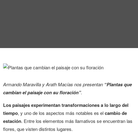
ENTREVISTA
TENDENCIAS
LA FOTO
EVENTOS
Armando Maravilla y Arath Macías nos presentan
“Plantas que
cambian el paisaje con su floración”
.
LANDUUM
Los paisajes experimentan transformaciones a lo largo del
tiempo
, y uno de los aspectos más notables es el
cambio de
COLABORADORES
estación
. Entre los elementos más llamativos se encuentran las
flores, que visten distintos lugares.
CONSEJO HONORÍFICO