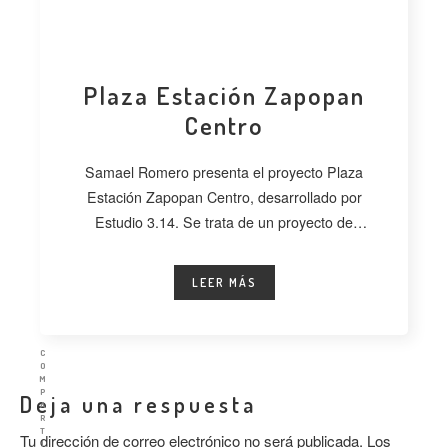
Plaza Estación Zapopan
Centro
Samael Romero presenta el proyecto Plaza
Estación Zapopan Centro, desarrollado por
Estudio 3.14. Se trata de un proyecto de
regeneración
LEER MÁS
C
O
M
P
Deja una respuesta
A
R
T
Tu dirección de correo electrónico no será publicada.
Los
I