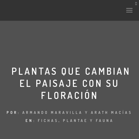
HISTORIA Y CULTURA
INTERVENCIONES
PLANTAS QUE CAMBIAN
EL PAISAJE CON SU
LABORATORIO
FLORACIÓN
PLANTAE Y FAUNA
FICHAS
POR:
ARMANDO MARAVILLA Y ARATH MACÍAS
EN:
FICHAS
,
PLANTAE Y FAUNA
LAND-ESCAPE