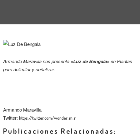
ENTREVISTA
TENDENCIAS
LA FOTO
EVENTOS
Armando Maravilla nos presenta
«Luz de Bengala»
en Plantas
para delimitar y señalizar.
LANDUUM
Armando Maravilla
COLABORADORES
Twitter:
https://twitter.com/wonder_m_r
Publicaciones Relacionadas:
CONSEJO HONORÍFICO