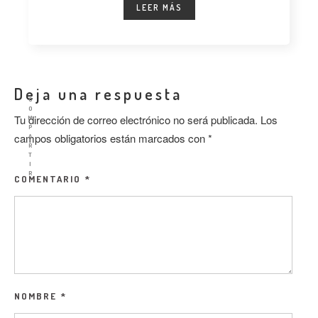
LEER MÁS
Deja una respuesta
C
O
Tu dirección de correo electrónico no será publicada.
Los
M
P
campos obligatorios están marcados con
*
A
R
T
I
R
COMENTARIO
*
NOMBRE
*