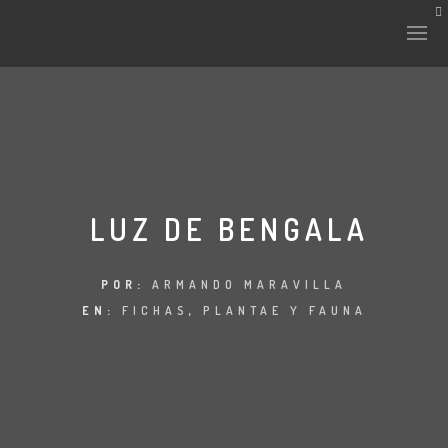
HISTORIA Y CULTURA
INTERVENCIONES
LUZ DE BENGALA
LABORATORIO
POR:
ARMANDO MARAVILLA
EN:
FICHAS
,
PLANTAE Y FAUNA
PLANTAE Y FAUNA
FICHAS
LAND-ESCAPE