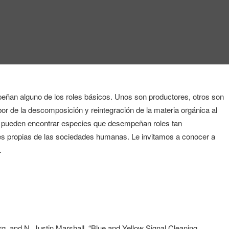
an alguno de los roles básicos. Unos son productores, otros son
r de la descomposición y reintegración de la materia orgánica al
 pueden encontrar especies que desempeñan roles tan
es propias de las sociedades humanas. Le invitamos a conocer a
.
g, and N. Justin Marshall. “Blue and Yellow Signal Cleaning