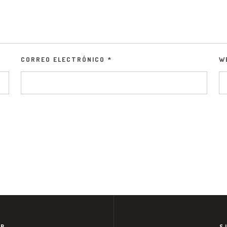
CORREO ELECTRÓNICO
*
W
OR
S