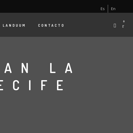
Es
En
0
E
LANDUUM
CONTACTO
DAN LA
ECIFE