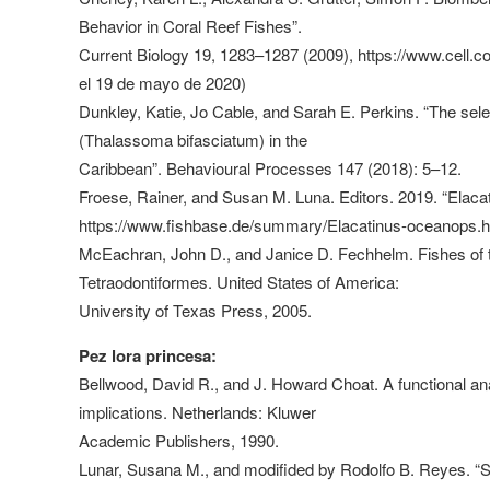
Behavior in Coral Reef Fishes”.
Current Biology 19, 1283–1287 (2009), https://www.cel
el 19 de mayo de 2020)
Dunkley, Katie, Jo Cable, and Sarah E. Perkins. “The sele
(Thalassoma bifasciatum) in the
Caribbean”. Behavioural Processes 147 (2018): 5–12.
Froese, Rainer, and Susan M. Luna. Editors. 2019. “Elac
https://www.fishbase.de/summary/Elacatinus-oceanops.h
McEachran, John D., and Janice D. Fechhelm. Fishes of 
Tetraodontiformes. United States of America:
University of Texas Press, 2005.
Pez lora princesa:
Bellwood, David R., and J. Howard Choat. A functional anal
implications. Netherlands: Kluwer
Academic Publishers, 1990.
Lunar, Susana M., and modifided by Rodolfo B. Reyes. “