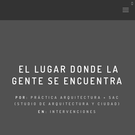
HISTORIA Y CULTURA
INTERVENCIONES
EL LUGAR DONDE LA
GENTE SE ENCUENTRA
LABORATORIO
PLANTAE Y FAUNA
POR:
PRÁCTICA ARQUITECTURA + SAC
(STUDIO DE ARQUITECTURA Y CIUDAD)
FICHAS
EN:
INTERVENCIONES
LAND-ESCAPE