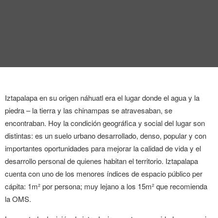
ENTREVISTA
TENDENCIAS
LA FOTO
EVENTOS
Iztapalapa en su origen náhuatl era el lugar donde el agua y la
piedra – la tierra y las chinampas se atravesaban, se
encontraban.
Hoy la condición geográfica y social del lugar son
distintas: es un suelo urbano desarrollado, denso, popular y con
importantes oportunidades para mejorar la calidad de vida y el
LANDUUM
desarrollo personal de quienes habitan el territorio. Iztapalapa
cuenta con uno de los menores índices de espacio público per
COLABORADORES
cápita: 1m² por persona; muy lejano a los 15m² que
recomienda
la OMS.
CONSEJO HONORÍFICO