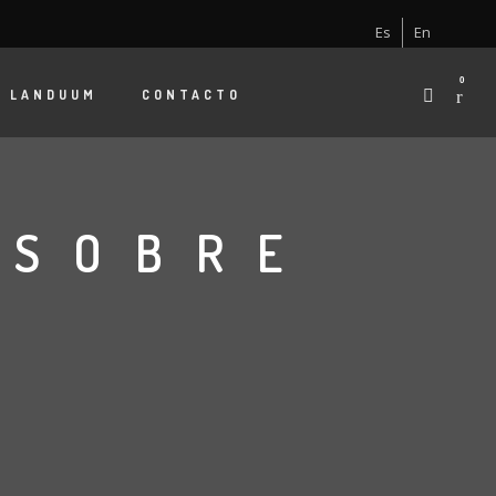
Es
En
0
E
LANDUUM
CONTACTO
 SOBRE