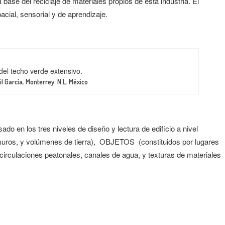
a base del reciclaje de materiales propios de ésta industria. El
cial, sensorial y de aprendizaje.
 del techo verde extensivo.
il García, Monterrey. N.L. México
o en los tres niveles de diseño y lectura de edificio a nivel
uros, y volúmenes de tierra), OBJETOS (constituidos por lugares
circulaciones peatonales, canales de agua, y texturas de materiales