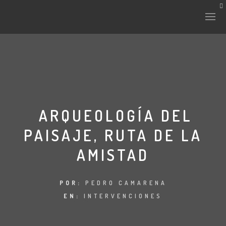
HISTORIA Y CULTURA
INTERVENCIONES
ARQUEOLOGÍA DEL
PAISAJE, RUTA DE LA
LABORATORIO
AMISTAD
PLANTAE Y FAUNA
FICHAS
POR:
PEDRO CAMARENA
EN:
INTERVENCIONES
LAND-ESCAPE