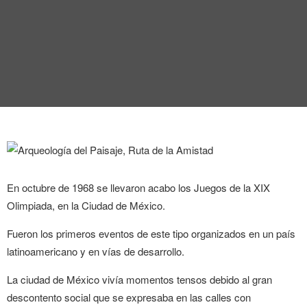
ENTREVISTA
TENDENCIAS
LA FOTO
EVENTOS
En octubre de 1968 se llevaron acabo los Juegos de la XIX
Olimpiada, en la Ciudad de México.
LANDUUM
Fueron los primeros eventos de este tipo organizados en un país
latinoamericano y en vías de desarrollo.
COLABORADORES
La ciudad de México vivía momentos tensos debido al gran
CONSEJO HONORÍFICO
descontento social que se expresaba en las calles con