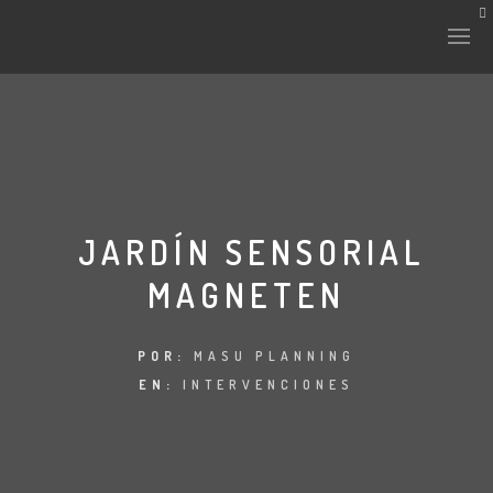
HISTORIA Y CULTURA
INTERVENCIONES
JARDÍN SENSORIAL
MAGNETEN
LABORATORIO
PLANTAE Y FAUNA
POR:
MASU PLANNING
EN:
INTERVENCIONES
FICHAS
LAND-ESCAPE