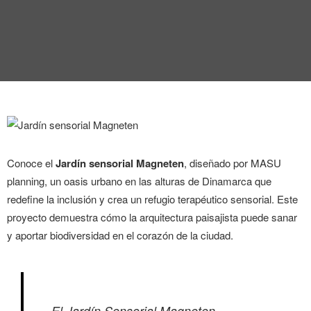
ENTREVISTA
TENDENCIAS
LA FOTO
EVENTOS
Conoce el
Jardín sensorial
Magneten
, diseñado por MASU
planning, un oasis urbano en las alturas de Dinamarca que
redefine la inclusión y crea un refugio terapéutico sensorial. Este
proyecto demuestra cómo la arquitectura paisajista puede sanar
LANDUUM
y aportar biodiversidad en el corazón de la ciudad.
COLABORADORES
CONSEJO HONORÍFICO
El Jardín Sensorial Magneten,