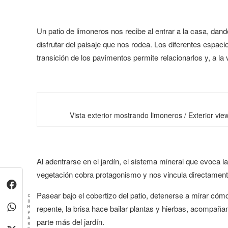
Un patio de limoneros nos recibe al entrar a la casa, dand
disfrutar del paisaje que nos rodea. Los diferentes espa
transición de los pavimentos permite relacionarlos y, a la 
Vista exterior mostrando limoneros / Exterior vi
Al adentrarse en el jardín, el sistema mineral que evoca l
vegetación cobra protagonismo y nos vincula directamente
Pasear bajo el cobertizo del patio, detenerse a mirar cómo e
C
O
repente, la brisa hace bailar plantas y hierbas, acompañan
M
P
A
parte más del jardín.
R