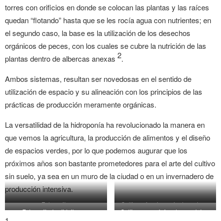
torres con orificios en donde se colocan las plantas y las raíces
quedan “flotando” hasta que se les rocía agua con nutrientes; en
el segundo caso, la base es la utilización de los desechos
orgánicos de peces, con los cuales se cubre la nutrición de las
2
plantas dentro de albercas anexas
.
Ambos sistemas, resultan ser novedosas en el sentido de
utilización de espacio y su alineación con los principios de las
prácticas de producción meramente orgánicas.
La versatilidad de la hidroponía ha revolucionado la manera en
que vemos la agricultura, la producción de alimentos y el diseño
de espacios verdes, por lo que podemos augurar que los
próximos años son bastante prometedores para el arte del cultivo
sin suelo, ya sea en un muro de la ciudad o en un invernadero de
producción intensiva.
Fotografía:
Cultivo y funcionamiento en torre
Fotografía: hortidaily.com
Cultivo acuapónico de vegetales.
ballisticshutterbug.wordpress.com
aereopónica Tower Garden.
1