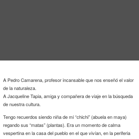
ENTREVISTA
TENDENCIAS
LA FOTO
EVENTOS
A Pedro Camarena, profesor incansable que nos enseñó el valor
de la naturaleza.
A Jacqueline Tapia, amiga y compañera de viaje en la búsqueda
LANDUUM
de nuestra cultura.
COLABORADORES
Tengo recuerdos siendo niña de mi “chichi” (abuela en maya)
regando sus “matas” (plantas). Era un momento de calma
CONSEJO HONORÍFICO
vespertina en la casa del pueblo en el que vivían, en la periferia