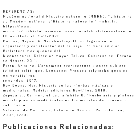
REFERENCIAS:
Muséum national d’Histoire naturelle (MNHN). “L’histoire
du Muséum national d’Histoire naturelle.” mnhn.fr.
https://www.
mnhn.fr/fr/histoire-museum-national-histoire-naturelle.
(Consultado el 19-11-2020)
Medina, Miguel A. Nezahualcóyotl: su legado como
arquitecto y constructor del paisaje. Primera edición.
Biblioteca mexiquense del
bicentenario. Colección mayor. Toluca: Gobierno del Estado
de México, 2011.
Picon, Antoine. L’ornement architectural: entre subject
ivité et polit ique. Laussane: Presses polytechniques et
universitaires
romandes, 2017.
Rey Bueno, Mar. Historia de las hierbas mágicas y
medicinales. Madrid: Ediciones Nowtilus, 2010.
Zepeda G., Carmen, et Laura White O. “Herbolaria y pintura
mural: plantas medicinales en los murales del convento
del Divino
Salvador de Malinalco, Estado de México.” Polibotánica,
2008, 17399.
Publicaciones Relacionadas: