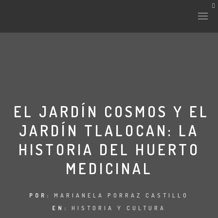
HISTORIA Y CULTURA
INTERVENCIONES
EL JARDÍN COSMOS Y EL
JARDÍN TLALOCAN: LA
LABORATORIO
HISTORIA DEL HUERTO
PLANTAE Y FAUNA
MEDICINAL
FICHAS
POR:
MARIANELA PORRAZ CASTILLO
LAND-ESCAPE
EN:
HISTORIA Y CULTURA