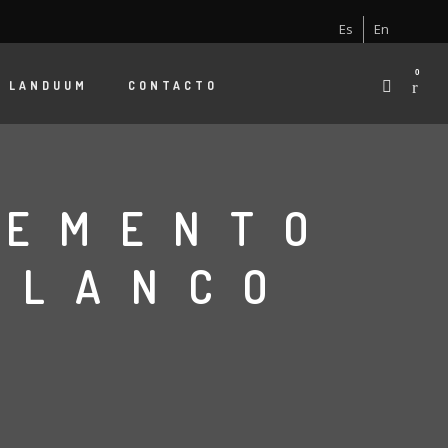
Es
En
0
E
LANDUUM
CONTACTO
LEMENTO
BLANCO