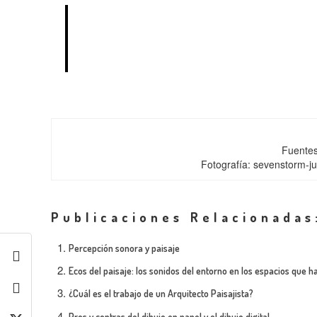
“Asumirnos como seres sensibles puede cambiar nu
nuestras manos está saber cómo y con qué quere
Fuente
Fotografía: sevenstorm-j
Publicaciones Relacionadas
Percepción sonora y paisaje
Ecos del paisaje: los sonidos del entorno en los espacios que 
¿Cuál es el trabajo de un Arquitecto Paisajista?
Pros y contras del dibujo en papel y el dibujo digital