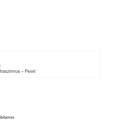
estra forma de querer concebir nuestro espacio, y en
mos transformarlo.”
s
uhaszimrus – Pexel
:
habitamos