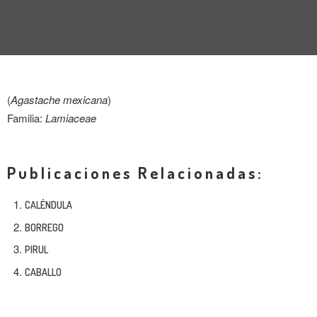
ENTREVISTA
TENDENCIAS
LA FOTO
(
Agastache mexicana
)
EVENTOS
Familia:
Lamiaceae
Publicaciones Relacionadas:
CALÉNDULA
BORREGO
LANDUUM
PIRUL
COLABORADORES
CABALLO
CONSEJO HONORÍFICO