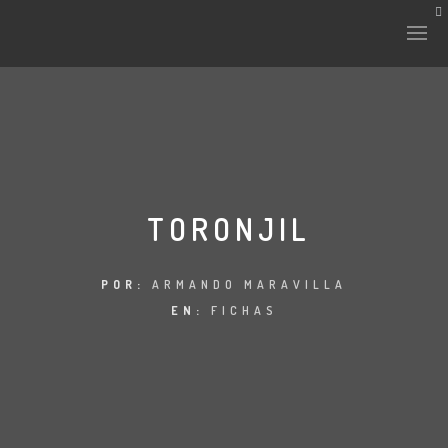
HISTORIA Y CULTURA
INTERVENCIONES
TORONJIL
LABORATORIO
POR:
ARMANDO MARAVILLA
EN:
FICHAS
PLANTAE Y FAUNA
FICHAS
LAND-ESCAPE