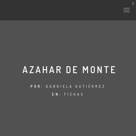
HISTORIA Y CULTURA
INTERVENCIONES
AZAHAR DE MONTE
LABORATORIO
POR:
GABRIELA GUTIÉRREZ
EN:
FICHAS
PLANTAE Y FAUNA
FICHAS
LAND-ESCAPE