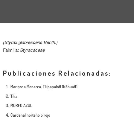
ENTREVISTA
TENDENCIAS
LA FOTO
(Styrax glabrescens Benth.)
EVENTOS
Faimilia:
Styracaceae
Publicaciones Relacionadas:
Mariposa Monarca, Tlilpapalotl (Náhuatl)
Tilia
LANDUUM
MORFO AZUL
COLABORADORES
Cardenal norteño o rojo
CONSEJO HONORÍFICO