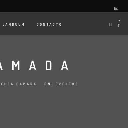
Es
0
E
LANDUUM
CONTACTO
AMADA
 ELSA CAMARA
EN:
EVENTOS