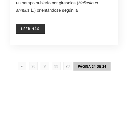
un campo cubierto por girasoles (
Helianthus
annuus
L.) orientándose según la
LEER MÁS
PÁGINA 24 DE 24
«
20
21
22
23