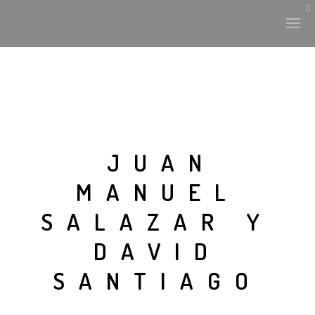
HISTORIA Y CULTURA
INTERVENCIONES
JUAN
MANUEL
LABORATORIO
SALAZAR Y
PLANTAE Y FAUNA
DAVID
FICHAS
SANTIAGO
LAND-ESCAPE