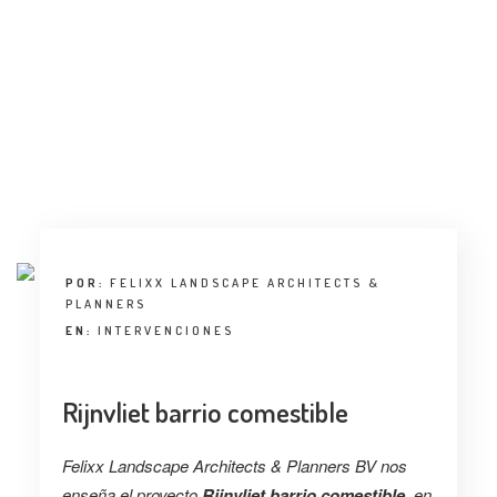
ENTREVISTA
TENDENCIAS
LA FOTO
EVENTOS
POR:
FELIXX LANDSCAPE ARCHITECTS &
PLANNERS
EN:
INTERVENCIONES
LANDUUM
Rijnvliet barrio comestible
COLABORADORES
CONSEJO HONORÍFICO
Felixx Landscape Architects & Planners BV nos
enseña el proyecto
Rijnvliet barrio comestible
, en