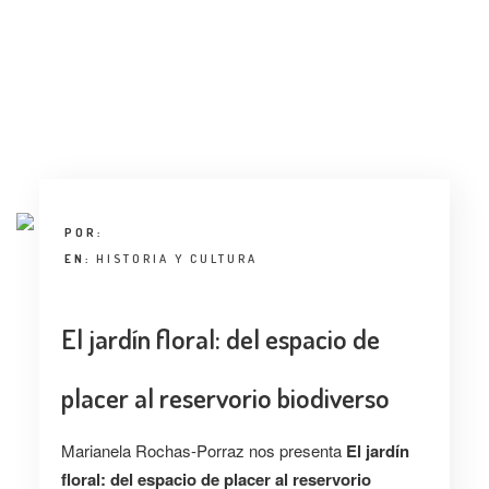
ENTREVISTA
TENDENCIAS
LA FOTO
EVENTOS
POR:
EN:
HISTORIA Y CULTURA
El jardín floral: del espacio de
LANDUUM
placer al reservorio biodiverso
COLABORADORES
Marianela Rochas-Porraz nos presenta
El jardín
CONSEJO HONORÍFICO
floral: del espacio de placer al reservorio