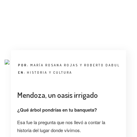
ENTREVISTA
TENDENCIAS
LA FOTO
EVENTOS
POR:
MARÍA ROSANA ROJAS Y ROBERTO DABUL
EN:
HISTORIA Y CULTURA
Mendoza, un oasis irrigado
LANDUUM
¿Qué árbol pondrías en tu banqueta?
COLABORADORES
Esa fue la pregunta que nos llev
ó
a contar la
CONSEJO HONORÍFICO
historia del lugar donde vivimos.