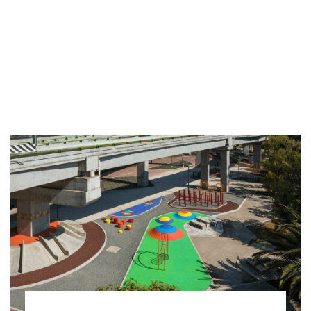
ENTREVISTA
TENDENCIAS
LA FOTO
EVENTOS
LANDUUM
COLABORADORES
CONSEJO HONORÍFICO