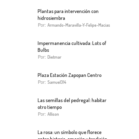
Plantas para intervención con
hidrosiembra
Por:
Armando-Maravilla-Y-Felipe-Macias
Impermanencia cultivada: Lots of
Bulbs
Por:
Dietmar
Plaza Estación Zapopan Centro
Por:
Samuel314
Las semillas del pedregal: habitar
otro tiempo
Por:
Allison
La rosa: un símbolo que florece
entre historia, emoción y tradición