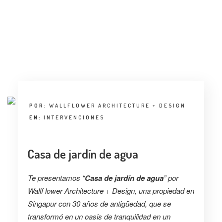
ENTREVISTA
TENDENCIAS
LA FOTO
EVENTOS
POR:
WALLFLOWER ARCHITECTURE + DESIGN
EN:
INTERVENCIONES
Casa de jardín de agua
LANDUUM
Te presentamos “
Casa de jardín de agua
” por
COLABORADORES
Wallf lower Architecture + Design, una propiedad en
Singapur con 30 años de antigüedad, que se
CONSEJO HONORÍFICO
transformó en un oasis de tranquilidad en un