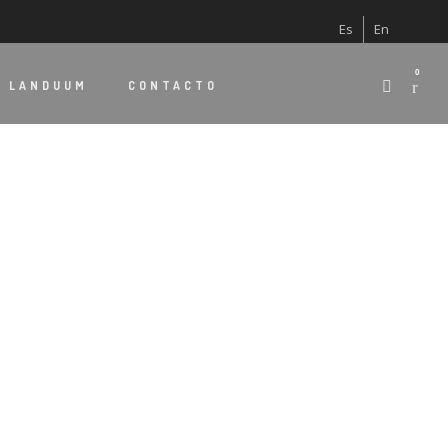
Es
En
0
E
LANDUUM
CONTACTO