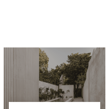
ENTREVISTA
TENDENCIAS
LA FOTO
EVENTOS
LANDUUM
COLABORADORES
CONSEJO HONORÍFICO