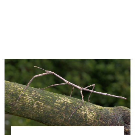
ENTREVISTA
TENDENCIAS
LA FOTO
EVENTOS
LANDUUM
COLABORADORES
CONSEJO HONORÍFICO