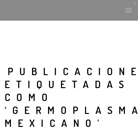
PUBLICACION
ETIQUETADAS
COMO
‘GERMOPLASM
MEXICANO’