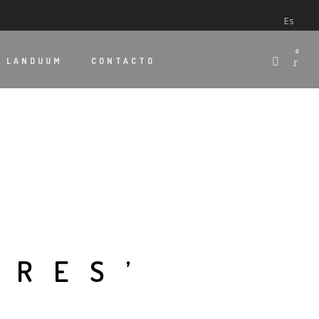
Es
0
E
LANDUUM
CONTACTO
ORES’