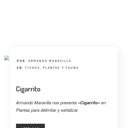
ENTREVISTA
TENDENCIAS
LA FOTO
EVENTOS
POR:
ARMANDO MARAVILLA
EN:
FICHAS
,
PLANTAE Y FAUNA
Cigarrito
LANDUUM
Armando Maravilla nos presenta
«Cigarrito»
en
COLABORADORES
Plantas para delimitar y señalizar.
CONSEJO HONORÍFICO