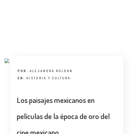
ENTREVISTA
TENDENCIAS
LA FOTO
EVENTOS
POR:
ALEJANDRA ROLDÁN
EN:
HISTORIA Y CULTURA
LANDUUM
Los paisajes mexicanos en
COLABORADORES
películas de la época de oro del
CONSEJO HONORÍFICO
cine mexicano