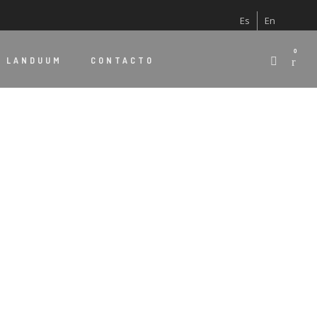
Es
En
0
E
LANDUUM
CONTACTO