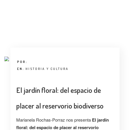
ENTREVISTA
TENDENCIAS
LA FOTO
EVENTOS
POR:
EN:
HISTORIA Y CULTURA
El jardín floral: del espacio de
LANDUUM
placer al reservorio biodiverso
COLABORADORES
Marianela Rochas-Porraz nos presenta
El jardín
CONSEJO HONORÍFICO
floral: del espacio de placer al reservorio