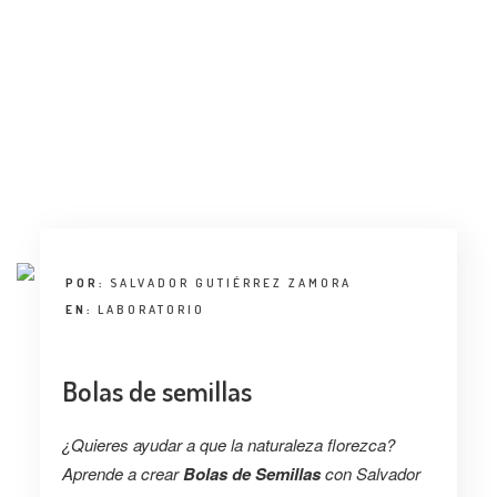
ENTREVISTA
TENDENCIAS
LA FOTO
EVENTOS
POR:
SALVADOR GUTIÉRREZ ZAMORA
EN:
LABORATORIO
LANDUUM
Bolas de semillas
COLABORADORES
¿Quieres ayudar a que la naturaleza florezca?
CONSEJO HONORÍFICO
Aprende a crear
Bolas de Semillas
con Salvador