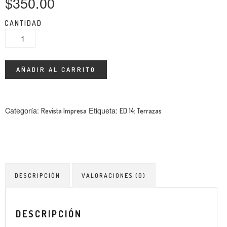
$
350.00
ENTREVISTA
CANTIDAD
TENDENCIAS
LA FOTO
AÑADIR AL CARRITO
EVENTOS
Categoría:
Etiqueta:
Revista Impresa
ED 14: Terrazas
LANDUUM
DESCRIPCIÓN
VALORACIONES (0)
COLABORADORES
CONSEJO HONORÍFICO
DESCRIPCIÓN