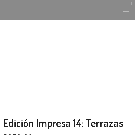
HISTORIA Y CULTURA
INTERVENCIONES
LABORATORIO
PLANTAE Y FAUNA
FICHAS
Edición Impresa 14: Terrazas
LAND-ESCAPE