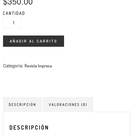
$
350.00
ENTREVISTA
CANTIDAD
TENDENCIAS
LA FOTO
AÑADIR AL CARRITO
EVENTOS
Categoría:
Revista Impresa
LANDUUM
DESCRIPCIÓN
VALORACIONES (0)
COLABORADORES
CONSEJO HONORÍFICO
DESCRIPCIÓN