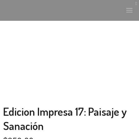
HISTORIA Y CULTURA
INTERVENCIONES
LABORATORIO
PLANTAE Y FAUNA
Edicion Impresa 17: Paisaje y
FICHAS
Sanación
LAND-ESCAPE