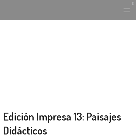
HISTORIA Y CULTURA
INTERVENCIONES
LABORATORIO
PLANTAE Y FAUNA
FICHAS
Edición Impresa 13: Paisajes
LAND-ESCAPE
Didácticos