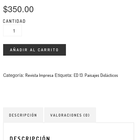
ENTREVISTA
$
350.00
TENDENCIAS
CANTIDAD
LA FOTO
EVENTOS
AÑADIR AL CARRITO
Categoría:
Etiqueta:
Revista Impresa
ED 13: Paisajes Didácticos
LANDUUM
COLABORADORES
DESCRIPCIÓN
VALORACIONES (0)
CONSEJO HONORÍFICO
DESCRIPCIÓN