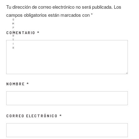
Tu dirección de correo electrónico no será publicada.
Los
campos obligatorios están marcados con
*
C
O
M
P
A
COMENTARIO
*
R
T
I
R
NOMBRE
*
CORREO ELECTRÓNICO
*