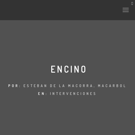
HISTORIA Y CULTURA
INTERVENCIONES
ENCINO
LABORATORIO
POR:
ESTEBAN DE LA MACORRA, MACARBOL
EN:
INTERVENCIONES
PLANTAE Y FAUNA
FICHAS
LAND-ESCAPE