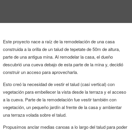
ENTREVISTA
TENDENCIAS
LA FOTO
Este proyecto nace a raíz de la remodelación de una casa
EVENTOS
construida a la orilla de un talud de tepetate de 50m de altura,
parte de una antigua mina.
Al remodelar la casa, el dueño
descubrió una cueva debajo de esta parte de la mina y, decidió
construir un acceso para aprovecharla.
Esto creó la necesidad de vestir el talud (casi vertical) con
vegetación para embellecer la vista desde la terraza y el acceso
LANDUUM
a la cueva. Parte de la remodelación fue vestir también con
vegetación, un pequeño jardín al frente de la casa y ambientar
COLABORADORES
una terraza volada sobre el talud.
CONSEJO HONORÍFICO
Propusimos anclar medias canoas a lo largo del talud para poder