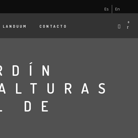
Es
En
0
E
LANDUUM
CONTACTO
RDÍN
 ALTURAS
L DE