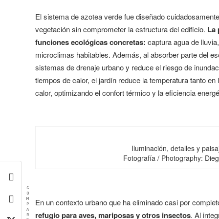
El sistema de azotea verde fue diseñado cuidadosamente 
vegetación sin comprometer la estructura del edificio.
La 
funciones ecológicas concretas:
captura agua de lluvia,
microclimas habitables. Además, al absorber parte del escu
sistemas de drenaje urbano y reduce el riesgo de inunda
tiempos de calor, el jardín reduce la temperatura tanto en l
calor, optimizando el confort térmico y la eficiencia energé
Iluminación, detalles y paisa
Fotografía / Photography: Dieg
C
O
M
En un contexto urbano que ha eliminado casi por completo
P
A
refugio para aves, mariposas y otros insectos
. Al inte
R