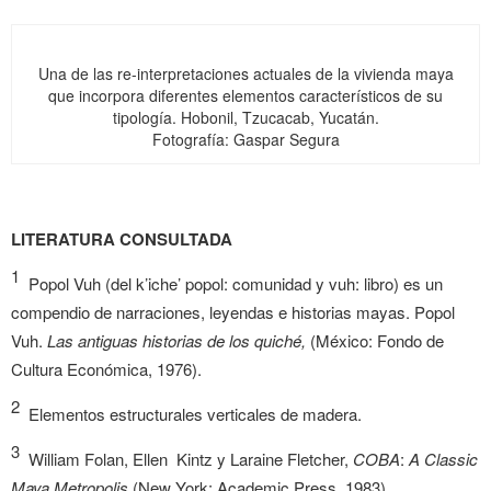
Una de las re-interpretaciones actuales de la vivienda maya
que incorpora diferentes elementos característicos de su
tipología. Hobonil, Tzucacab, Yucatán.
Fotografía: Gaspar Segura
LITERATURA CONSULTADA
1
Popol Vuh (del k’iche’ popol: comunidad y vuh: libro) es un
compendio de narraciones, leyendas e historias mayas. Popol
Vuh.
Las antiguas historias de los quiché,
(México: Fondo de
Cultura Económica, 1976).
2
Elementos estructurales verticales de madera.
3
William Folan, Ellen
Kintz y Laraine Fletcher,
COBA
:
A Classic
Maya Metropolis
(New York: Academic Press, 1983).