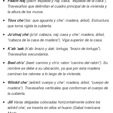
Paach Naj
(pach: espalda y naj: casa, “espalda de la casa”).
Travesaños que delimitan el cuadro principal de la vivienda y
la altura de los muros.
Tóox che’
(tox: que aguanta y che’: madera, árbol). Estructura
que torna rígida la cubierta.
Jo’olnaj ché
(jo’ol: cabeza, naj: casa y che’: madera, árbol,
“cabeza de la casa de madera”). Viga superior de la casa.
K’ab ‘aak
(k’ab: brazo y áak: tortuga, “brazo de tortuga”).
Travesaños secundarios.
Beel ch’o’
(beel: camino y ch’o: raton “camino del ratón”). Su
nombre se debe a su ubicación, ya que por esta madera
caminan los ratones a lo largo de la vivienda.
Wiinkil che’
(wiinkil: cuerpo y che’: madera, árbol, “cuerpo de
madera”). Travesaños verticales que conforman el cuerpo de
la cubierta.
Jiil
Varas delgadas colocadas horizontalmente sobre los
wiinkil che’, se inserta en ellos el huano (Sabal mexicana
Mart).