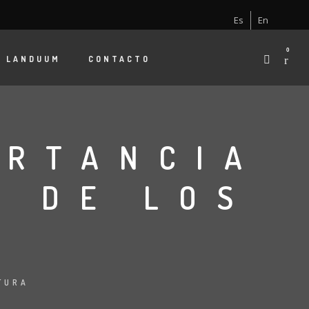
Es
En
0
E
LANDUUM
CONTACTO
ORTANCIA
O DE LOS
TURA