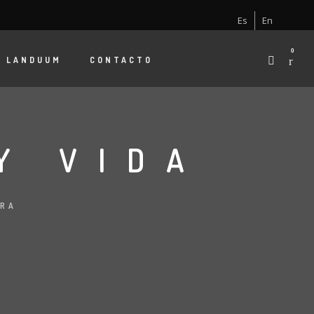
Es
En
0
E
LANDUUM
CONTACTO
Y VIDA
URA