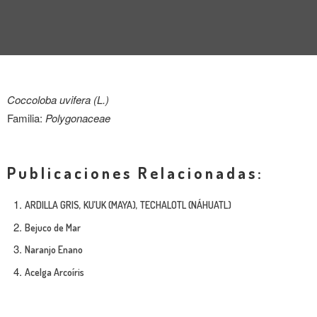
ENTREVISTA
TENDENCIAS
LA FOTO
Coccoloba uvifera (L.)
EVENTOS
Familia:
Polygonaceae
Publicaciones Relacionadas:
ARDILLA GRIS, KU’UK (MAYA), TECHALOTL (NÁHUATL)
Bejuco de Mar
LANDUUM
Naranjo Enano
COLABORADORES
Acelga Arcoíris
CONSEJO HONORÍFICO