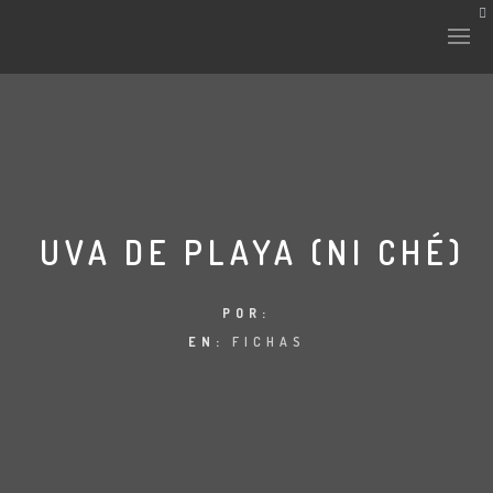
HISTORIA Y CULTURA
INTERVENCIONES
UVA DE PLAYA (NI CHÉ)
LABORATORIO
POR:
EN:
FICHAS
PLANTAE Y FAUNA
FICHAS
LAND-ESCAPE