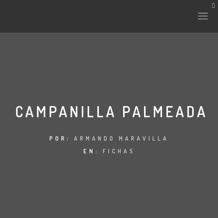
HISTORIA Y CULTURA
INTERVENCIONES
CAMPANILLA PALMEADA
LABORATORIO
POR:
ARMANDO MARAVILLA
EN:
FICHAS
PLANTAE Y FAUNA
FICHAS
LAND-ESCAPE