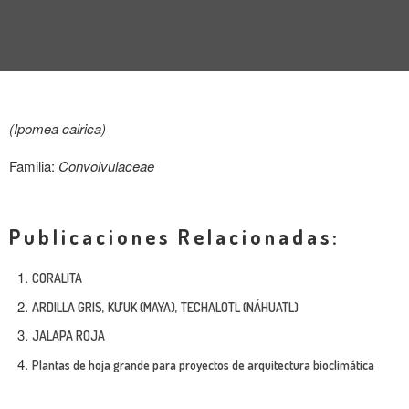
ENTREVISTA
TENDENCIAS
LA FOTO
(Ipomea cairica)
EVENTOS
Familia:
Convolvulaceae
Publicaciones Relacionadas:
CORALITA
LANDUUM
ARDILLA GRIS, KU’UK (MAYA), TECHALOTL (NÁHUATL)
JALAPA ROJA
COLABORADORES
Plantas de hoja grande para proyectos de arquitectura bioclimática
CONSEJO HONORÍFICO