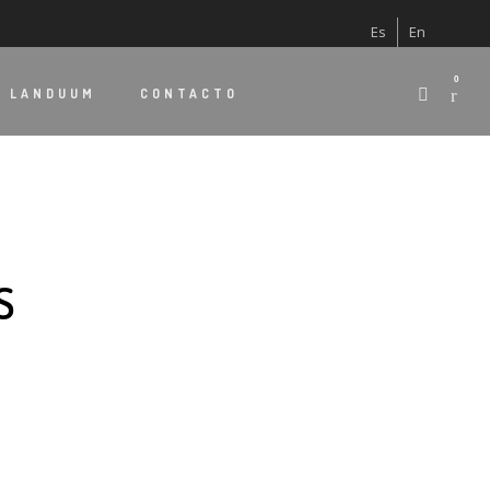
Es
En
0
E
LANDUUM
CONTACTO
S