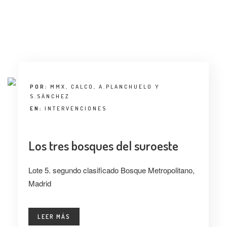
ENTREVISTA
TENDENCIAS
LA FOTO
EVENTOS
POR:
MMX, CALCO, A.PLANCHUELO Y
S.SÁNCHEZ
EN:
INTERVENCIONES
Los tres bosques del suroeste
LANDUUM
Lote 5. segundo clasificado Bosque Metropolitano,
Madrid
COLABORADORES
CONSEJO HONORÍFICO
LEER MÁS