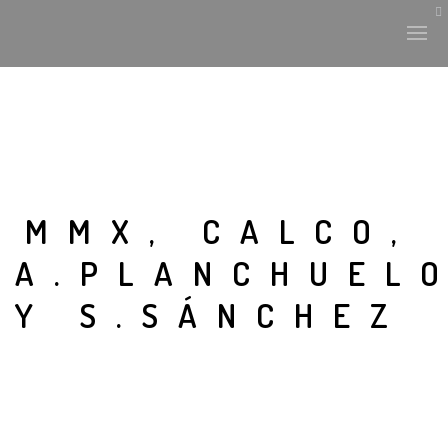
HISTORIA Y CULTURA
INTERVENCIONES
MMX, CALCO,
A.PLANCHUEL
LABORATORIO
Y S.SÁNCHEZ
PLANTAE Y FAUNA
FICHAS
LAND-ESCAPE