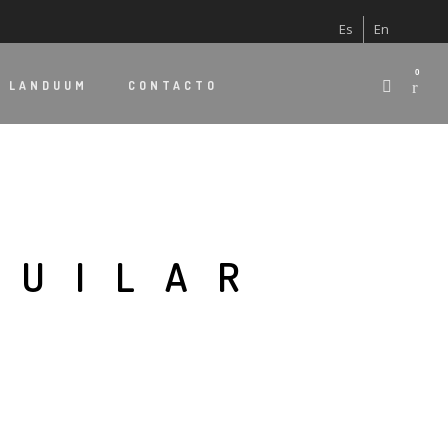
Es
En
0
E
LANDUUM
CONTACTO
GUILAR