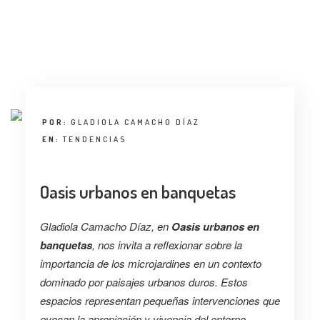
ENTREVISTA
TENDENCIAS
LA FOTO
EVENTOS
POR:
GLADIOLA CAMACHO DÍAZ
EN:
TENDENCIAS
Oasis urbanos en banquetas
Gladiola Camacho Díaz, en
Oasis urbanos en
LANDUUM
banquetas
, nos invita a reflexionar sobre la
importancia de los microjardines en un contexto
COLABORADORES
dominado por paisajes urbanos duros. Estos
CONSEJO HONORÍFICO
espacios representan pequeñas intervenciones que
evocan la apropiación y vivencia del entorno